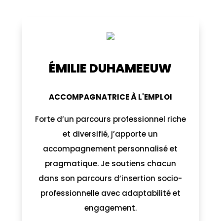
ÉMILIE DUHAMEEUW
ÉMILIE DUHAMEEUW
ACCOMPAGNATRICE À L'EMPLOI
ACCOMPAGNATRICE À L'EMPLOI
Forte d’un parcours professionnel riche
Sait désamorcer la situation et mettre
moi-même le feu aux poudres selon le
et diversifié, j’apporte un
accompagnement personnalisé et
contexte. Laissez-moi vous aider
pragmatique. Je soutiens chacun
même si je vous envoie dans les
dans son parcours d’insertion socio-
cordes. Minerva McGonagall( Harry
professionnelle avec adaptabilité et
Potter)
engagement.