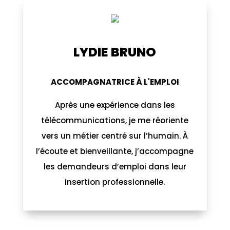
LYDIE BRUNO
LYDIE BRUNO
ACCOMPAGNATRICE À L'EMPLOI
ACCOMPAGNATRICE À L'EMPLOI
Ne vous fiez pas à mon apparente
Après une expérience dans les
douceur, je sais vous mettre face à vos
télécommunications, je me réoriente
responsabilités et vous accompagner
vers un métier centré sur l’humain. À
l’écoute et bienveillante, j’accompagne
jusqu’aux frontières de votre projet pro
tel Samwise Gamgee(le seigneur des
les demandeurs d’emploi dans leur
insertion professionnelle.
anneaux)